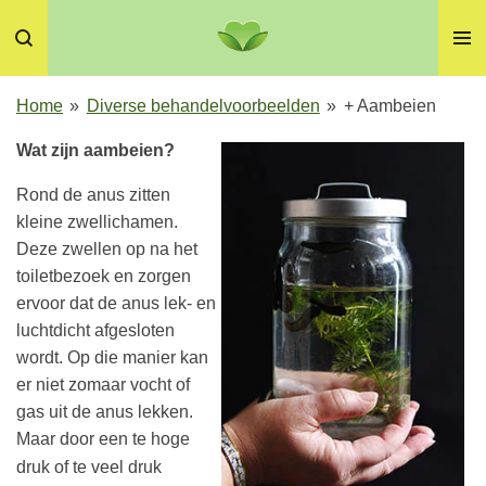
Ga
direct
naar
de
Home
»
Diverse behandelvoorbeelden
»
+ Aambeien
hoofdinhoud
Wat zijn aambeien?
Rond de anus zitten
kleine zwellichamen.
Deze zwellen op na het
toiletbezoek en zorgen
ervoor dat de anus lek- en
luchtdicht afgesloten
wordt. Op die manier kan
er niet zomaar vocht of
gas uit de anus lekken.
Maar door een te hoge
druk of te veel druk