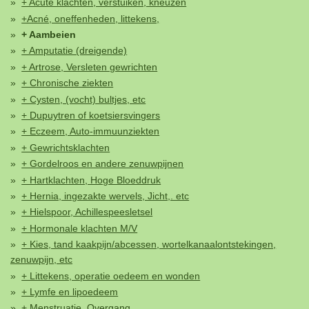
+ Acute klachten, verstuiken, kneuzen
+Acné, oneffenheden, littekens,
+ Aambeien
+ Amputatie (dreigende)
+ Artrose, Versleten gewrichten
+ Chronische ziekten
+ Cysten, (vocht) bultjes, etc
+ Dupuytren of koetsiersvingers
+ Eczeem, Auto-immuunziekten
+ Gewrichtsklachten
+ Gordelroos en andere zenuwpijnen
+ Hartklachten, Hoge Bloeddruk
+ Hernia, ingezakte wervels, Jicht,. etc
+ Hielspoor, Achillespeesletsel
+ Hormonale klachten M/V
+ Kies, tand kaakpijn/abcessen, wortelkanaalontstekingen,
zenuwpijn, etc
+ Littekens, operatie oedeem en wonden
+ Lymfe en lipoedeem
+ Menstruatie, Overgang