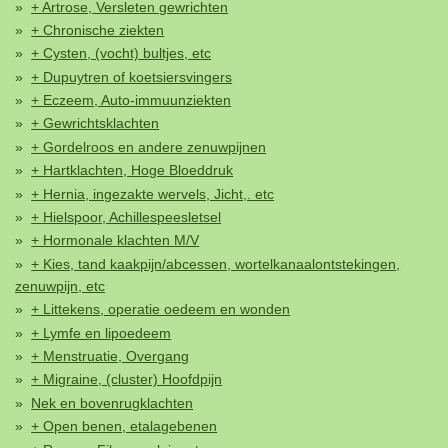
+ Artrose, Versleten gewrichten
+ Chronische ziekten
+ Cysten, (vocht) bultjes, etc
+ Dupuytren of koetsiersvingers
+ Eczeem, Auto-immuunziekten
+ Gewrichtsklachten
+ Gordelroos en andere zenuwpijnen
+ Hartklachten, Hoge Bloeddruk
+ Hernia, ingezakte wervels, Jicht,. etc
+ Hielspoor, Achillespeesletsel
+ Hormonale klachten M/V
+ Kies, tand kaakpijn/abcessen, wortelkanaalontstekingen,
zenuwpijn, etc
+ Littekens, operatie oedeem en wonden
+ Lymfe en lipoedeem
+ Menstruatie, Overgang
+ Migraine, (cluster) Hoofdpijn
Nek en bovenrugklachten
+ Open benen, etalagebenen