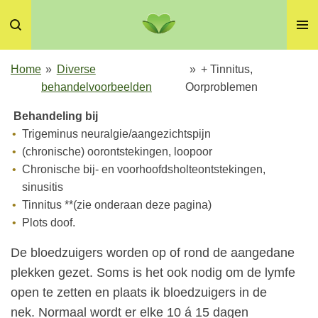
Ga
direct
naar
de
Home
»
Diverse
»
+ Tinnitus,
hoofdinhoud
behandelvoorbeelden
Oorproblemen
Behandeling bij
Trigeminus neuralgie/aangezichtspijn
(chronische) oorontstekingen, loopoor
Chronische bij- en voorhoofdsholteontstekingen,
sinusitis
Tinnitus **(zie onderaan deze pagina)
Plots doof.
De bloedzuigers worden op of rond de aangedane
plekken gezet. Soms is het ook nodig om de lymfe
open te zetten en plaats ik bloedzuigers in de
nek.
Normaal wordt er elke 10 á 15 dagen