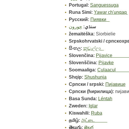
Portugal:
Sanguessuga
Runa Simi:
Yawar ch'unqaq
Pусский:
Пиявки
سنڌي:
ڄورون
žemaitėška:
Siorbielie
Srpskohrvatski / српскохр
සිංහල:
කූඬැල්ලා
Slovenčina:
Pijav
Slovenščina:
Pijavke
Soomaaliga:
Culaa
Shqip:
Shushunja
Cрпски / srpski:
Пијавице
Cрпски (ћирилица)‎:
пијав
Basa Sunda:
Léntah
Zweden:
Iglar
Kiswahili:
Ruba
தமிழ்:
அட்டை
తెలుగు:
జెలగ