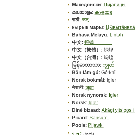
Mакедонски:
Пијавици
മലയാളം:
കുളയട്ട
राठी:
जळू
кырык мары:
Цӹвӹтӓнвлӓ
Bahasa Melayu:
Linta
中文:
蚂蝗
中文（繁體）‎:
螞蝗
中文（台灣）‎:
螞蝗
မြန်မာဘာသာ:
ကျွတ်
Bân-lâm-gú:
Gô͘-khî
Norsk bokmål:
Igler
नेपाली:
जुका
Norsk nynorsk:
Igler
Norsk:
Igler
Diné bizaad:
Akágí yits
Picard:
Sansure
Pools:
Pijawki
پښتو:
ژوره