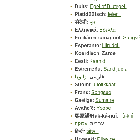
Duits:
Egel of Blutegel
Plattdüütsch:
Ielen
डोटेली:
जुका
Ελληνικά:
Βδέλλα
Emiliàn e rumagnòl:
Sangvé
Esperanto:
Hirudoj
Koerdisch
:
Zaroe
Eesti:
Kaanid
Estremeñu:
Sandijuela
فارسی:
زالوها
Suomi:
Juotikkaat
Frans:
Sangsue
Gaeilge:
Súmaire
Avañe'ẽ:
Ysope
客家語/Hak-kâ-ngî:
Fù-khì
עברית:
עלוקה
हिन्दी:
जोंक
Hrvatski:
Pijavice