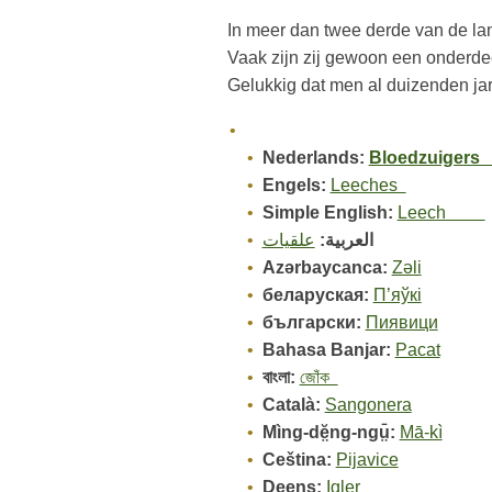
In meer dan twee derde van de la
Vaak zijn zij gewoon een onderde
Gelukkig dat men al duizenden ja
Nederlands:
Bloedzuiger
Engels:
Leeches
Simple English:
Leech
العربية:
علقيات
Azərbaycanca:
Zəli
беларуская:
П’яўкі
български:
Пиявици
Bahasa Banjar:
Pacat
বাংলা:
জোঁক
Català:
Sangonera
Mìng-dĕ̤ng-ngṳ̄:
Mā-kì
Ceština:
Pijavice
Deens:
Igler