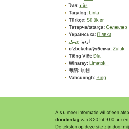
ไทย:
ปลิง
Tagalog:
Linta
Türkçe:
Sülükler
Tатарча/tatarça:
Сөлекләр
Yкраїнська:
П'явки
اردو:
جونک
oʻzbekcha/ўзбекча:
Zuluk
Tiếng Việt:
Đỉa
Winaray:
Limatok
粵語:
蜞乸
Vahcuengh:
Bing
Als u meer informatie wil of een afs
donderdag
van 8.30 tot 9.00 uur en
De teksten op deze site zijn door 