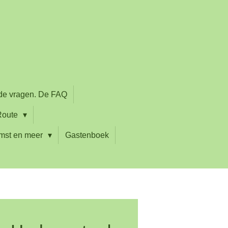
lde vragen. De FAQ
 Route
mst en meer
Gastenboek