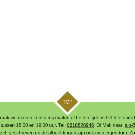
TOP
praak wil maken kunt u mij mailen of bellen tijdens het telefoni
 tussen 18.00 en 19.00 uur. Tel:
0618828946
Of Mail naar:
s.o@
mijzelf geschreven en de afbeeldingen zijn ook mijn eigendom. 