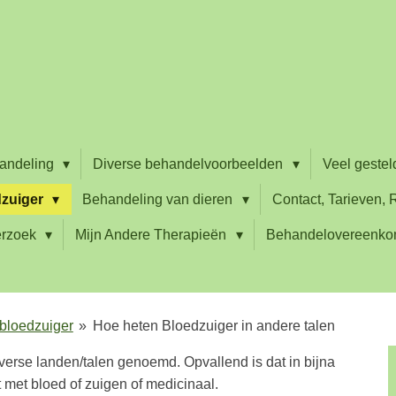
handeling
Diverse behandelvoorbeelden
Veel geste
dzuiger
Behandeling van dieren
Contact, Tarieven,
derzoek
Mijn Andere Therapieën
Behandelovereenko
bloedzuiger
»
Hoe heten Bloedzuiger in andere talen
erse landen/talen genoemd. Opvallend is dat in bijna
 met bloed of zuigen of medicinaal.