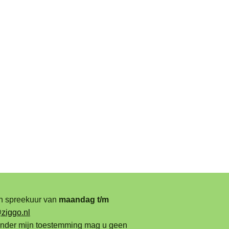
sch spreekuur van
maandag t/m
ziggo.nl
Zonder mijn toestemming mag u geen