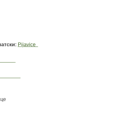
ватски:
Pijavice
ice
cul
ице