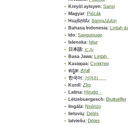
Kreyòl ayisyen:
Sansi
Magyar:
Piócák
Hայերեն:
Տզրուկներ
Bahasa Indonesia:
Lintah 
Ido:
Sanguisugo
Islenska:
Iglur
日本語:
ヒル
Basa Jawa:
Lintah
Kазақша:
Сүліктер
ಕನ್ನಡ:
ಜಿಗಣೆ
한국어:
거머리
Kurdî:
Zîro
Latina:
Hirudo
Lëtzebuergesch:
Bluttsëffer
lingála:
Nsónzo
lietuvių:
Dėlės
latviešu:
Dēles