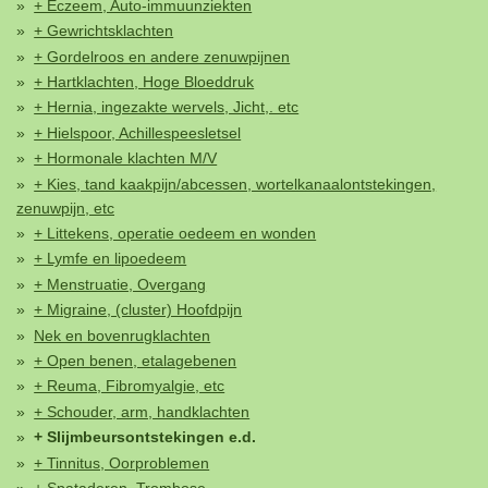
+ Eczeem, Auto-immuunziekten
+ Gewrichtsklachten
+ Gordelroos en andere zenuwpijnen
+ Hartklachten, Hoge Bloeddruk
+ Hernia, ingezakte wervels, Jicht,. etc
+ Hielspoor, Achillespeesletsel
+ Hormonale klachten M/V
+ Kies, tand kaakpijn/abcessen, wortelkanaalontstekingen,
zenuwpijn, etc
+ Littekens, operatie oedeem en wonden
+ Lymfe en lipoedeem
+ Menstruatie, Overgang
+ Migraine, (cluster) Hoofdpijn
Nek en bovenrugklachten
+ Open benen, etalagebenen
+ Reuma, Fibromyalgie, etc
+ Schouder, arm, handklachten
+ Slijmbeursontstekingen e.d.
+ Tinnitus, Oorproblemen
+ Spataderen, Trombose