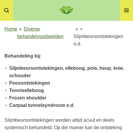
Ga
direct
naar
de
Home
»
Diverse
»
+
hoofdinhoud
behandelvoorbeelden
Slijmbeursontstekingen
e.d.
Behandeling bij:
Slijmbeursontstekingen, elleboog, pols, heup, knie,
schouder
Peesontstekingen
Tenniselleboog
Frozen shoulder
Carpaal tunnelsyndroom e.d.
Slijmbeursontstekingen worden altijd acuut en deels
systemisch behandeld. Op die manier kan de ontsteking