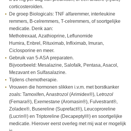
corticosteroïden.
De groep Biologicals: TNF alfaremmer, interleukine
remmers, B-celremmers, T-celremmers, of soortgelijke
medicatie. Denk aan:
Methotrexaat, Azathioprine, Leflunomide
Humira, Enbrel, Rituximab, Infliximab,
Imuran,
Ciclosporine en meer.
Gebruik van 5-ASA preparaten.
Bijvoorbeeld: Mesalazine, Salofalk, Pentasa, Asacol,
Mezavant en Sulfasalazine.
Tijdens chemotherapie.
Vrouwen die hormonen slikken i.v.m. met borstkanker
zoals: Tamoxifen, A
nastrozol
(Arimidex®), L
etrozol
(Femara®), E
xemestane
(Aromasin®), Fulvestrant®,
Zoladex®, Busereline (Suprefact®), Leucoproreline
(Lucrin®) en Triptoreline (Decapeptyl®) en soortgelijke
medicatie. Hierover eerst overleg met mij wat er mogelijk
is.