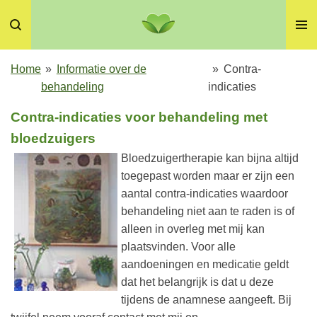
Ga
direct
naar
de
Home
»
Informatie over de
»
Contra-
hoofdinhoud
behandeling
indicaties
Contra-indicaties voor behandeling met
bloedzuigers
Bloedzuigertherapie kan bijna altijd
toegepast worden maar er zijn een
aantal contra-indicaties waardoor
behandeling niet aan te raden is of
alleen in overleg met mij kan
plaatsvinden.
Voor alle
aandoeningen en medicatie geldt
dat het belangrijk is dat u deze
tijdens de anamnese aangeeft. Bij