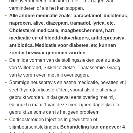
bloedverdunnend, dan kunt u die 1 á 2 dagen wat
verminderen of als het kan stoppen.
Alle andere medicatie zoals: paracetamol, diclofenac,
naproxen, alive, diazepam, tramadol, lyrica, etc.
Cholesterol medicatie, maagbeschermers, hart
medicatie en of bloeddrukverlagers, antidepressiva
,
antibiotica. Medicatie voor diabetes, etc kunnen
zonder bezwaar genomen worden.
De milde vormen van de stollingsziekten zoals ziekte
von Willebrand, Sikkelcelziekte, Thalassemie. Graag
van te voren even met mij overleggen.
Sommige neusspray's en astma medicatie, bevatten vrij
veel (hydro)corticosteroïden, vooral als die allemaal
gebruikt worden. In dat geval eerst overleg met mij.
Gebruikt u maar 1 van deze medicijnen dagelijks of u
gebruikt ze soms dan is het geen probleem.
Corticosteroïden injecties in gewrichten of
slijmbeursontstekingen.
Behandeling kan ongeveer 4