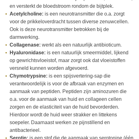
en versterkt de bloedstroom rondom de bijtplek.
Acetylcholine:
is een neurotransmitter die o.a. zorgt
voor de prikkeloverdracht tussen diverse zenuwcellen.
Ook is deze neurotransmitter betrokken bij de
darmwerking.
Collagenase:
werkt als een natuurlijk antibioticum.
Hyaluronidase:
is een natuurlijk smeermiddel, lijkend
op gewrichtsvloeistof, maar zorgt ook dat vloeistoffen
versneld kunnen worden afgevoerd.
Chymotrypsine:
is een spijsvertering-sap die
verantwoordelijk is voor de afbraak van enzymen en
aanmaak van peptiden. Peptiden zijn aminozuren die
o.a. voor de aanmaak van huid en collageen cellen
zorgen en de elasticiteit van de huid bevorderden.
Hierdoor wordt de huid weer strakker en littekens
soepeler. Daarnaast werken ze pijnstillend en
antibacterieel.
Serotin:
is een stof die de aanmaak van serotonine (één