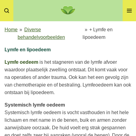
Ga
direct
naar
de
Home
»
Diverse
»
+ Lymfe en
hoofdinhoud
behandelvoorbeelden
lipoedeem
Lymfe en lipoedeem
Lymfe oedeem
is het stagneren van de lymfe afvoer
waardoor plaatselijk zwelling ontstaat. Dit komt vaak voor
na operaties of ander trauma. Ook kan het een gevolg zijn
van chemotherapie en of bestraling. Lymfeoedeem kan ook
ontstaan bij lipoedeem.
Systemisch lymfe oedeem
Systemisch lymfe oedeem is vocht vasthouden in het hele
lichaam en met name in de benen, buik en armen zonder
aanwijsbare oorzaak. De huid voelt erg strak gespannen
en doet zelfs zeer bij aanraken (vooral de benen). Door de