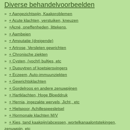
Diverse behandelvoorbeelden
+ Aangezichtspijn, Kaakproblemen
+ Acute klachten, verstuiken, kneuzen
+Acné, oneffenheden, littekens,
+ Aambeien
+ Amputatie (dreigende)
+ Artrose, Versleten gewrichten
+ Chronische ziekten
+ Cysten, (vocht) bultjes, etc
+ Dupuytren of koetsiersvingers
+ Eczeem, Auto-immuunziekten
+ Gewrichtsklachten
+ Gordelroos en andere zenuwpijnen
+ Hartklachten, Hoge Bloeddruk
+ Hernia, ingezakte wervels, Jicht,. etc
+ Hielspoor, Achillespeesletsel
+ Hormonale klachten M/V
+ Kies, tand kaakpijn/abcessen, wortelkanaalontstekingen,
zenuwpijn, etc